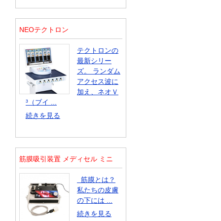
NEOテクトロン
テクトロンの
最新シリー
ズ。 ランダム
アクセス波に
加え、ネオＶ
³（ブイ ...
続きを見る
筋膜吸引装置 メディセル ミニ
筋膜とは？
私たちの皮膚
の下には ...
続きを見る