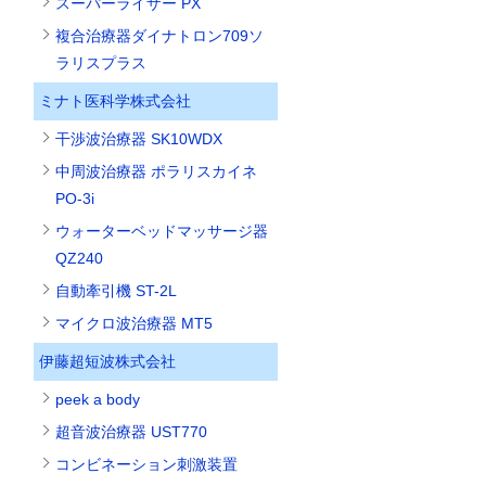
スーパーライザー PX
複合治療器ダイナトロン709ソ
ラリスプラス
ミナト医科学株式会社
干渉波治療器 SK10WDX
中周波治療器 ポラリスカイネ
PO-3i
ウォーターベッドマッサージ器
QZ240
自動牽引機 ST-2L
マイクロ波治療器 MT5
伊藤超短波株式会社
peek a body
超音波治療器 UST770
コンビネーション刺激装置