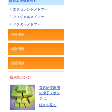
日東工器株式会社
エクセレントメドマー
フィジカルメドマー
ドクターメドマー
健康機器
鍼灸機器
福祉関係
徳用スポンジ
電気治療器用
の導子スポン
ジは、 ...
続きを見る