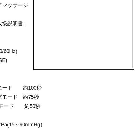
アマッサージ
取扱説明書」
0Hz)
SE)
モード 約100秒
 約75秒
 約50秒
Pa(15～90mmHg）