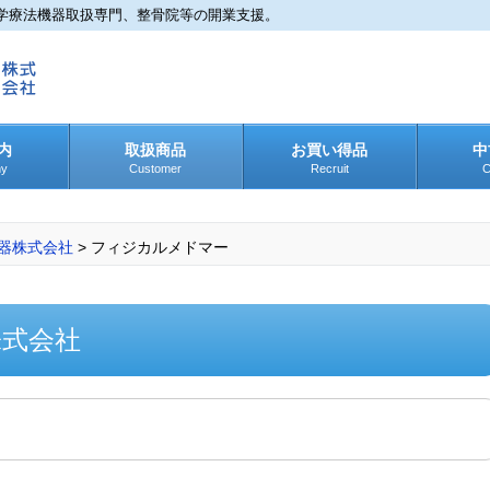
学療法機器取扱専門、整骨院等の開業支援。
内
取扱商品
お買い得品
中
y
Customer
Recruit
C
器株式会社
> フィジカルメドマー
株式会社