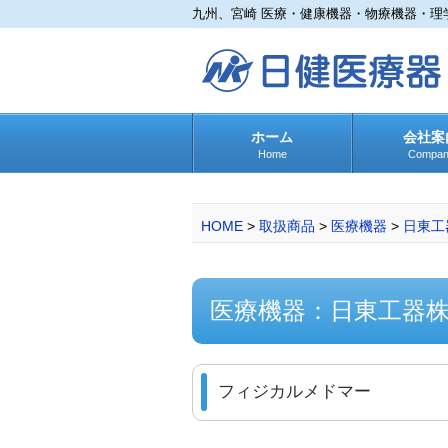
九州、宮崎 医療・健康機器・物療機器・理
ホーム
会社案
Home
Compan
HOME
>
取扱商品
>
医療機器
>
日東工
医療機器：日東工器
フィジカルメドマー